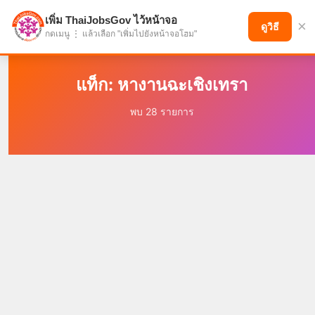
เพิ่ม ThaiJobsGov ไว้หน้าจอ
×
แบ่งปันโอกาส เพื่ออนาคตที่ก้าวหน้า
ดูวิธี
กดเมนู ⋮ แล้วเลือก "เพิ่มไปยังหน้าจอโฮม"
แท็ก: หางานฉะเชิงเทรา
พบ 28 รายการ