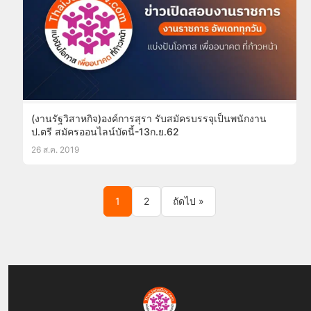
(งานรัฐวิสาหกิจ)องค์การสุรา รับสมัครบรรจุเป็นพนักงาน
ป.ตรี สมัครออนไลน์บัดนี้-13ก.ย.62
26 ส.ค. 2019
Posts pagination
1
2
ถัดไป »