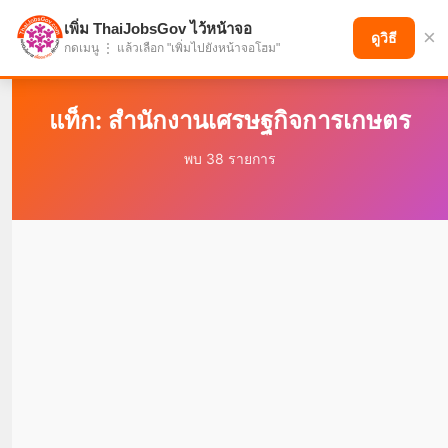
เพิ่ม ThaiJobsGov ไว้หน้าจอ
×
แบ่งปันโอกาส เพื่ออนาคตที่ก้าวหน้า
ดูวิธี
กดเมนู ⋮ แล้วเลือก "เพิ่มไปยังหน้าจอโฮม"
แท็ก: สำนักงานเศรษฐกิจการเกษตร
พบ 38 รายการ