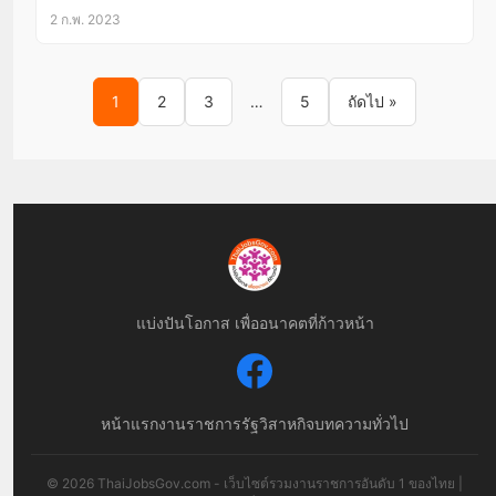
2 ก.พ. 2023
Posts pagination
1
2
3
…
5
ถัดไป »
แบ่งปันโอกาส เพื่ออนาคตที่ก้าวหน้า
หน้าแรก
งานราชการ
รัฐวิสาหกิจ
บทความทั่วไป
© 2026 ThaiJobsGov.com - เว็บไซต์รวมงานราชการอันดับ 1 ของไทย |