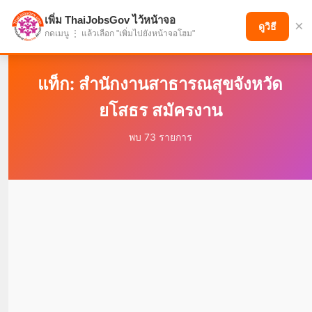
เพิ่ม ThaiJobsGov ไว้หน้าจอ
×
แบ่งปันโอกาส เพื่ออนาคตที่ก้าวหน้า
ดูวิธี
กดเมนู ⋮ แล้วเลือก "เพิ่มไปยังหน้าจอโฮม"
แท็ก: สำนักงานสาธารณสุขจังหวัด
ยโสธร สมัครงาน
พบ 73 รายการ