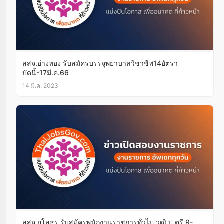
สสจ.อ่างทอง รับสมัครบรรจุพยาบาลวิชาชีพ14อัตรา
บัดนี้-17มี.ค.66
14 มี.ค. 2023
สสจ.ยโสธร รับสมัครพนักงานราชการทั่วไป วุฒิ ป.ตรี 9-