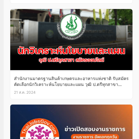
สำนักงานมาตรฐานสินค้าเกษตรและอาหารแห่งชาติ รับสมัคร
คัดเลือกนักวิเคราะห์นโยบายและแผน วุฒิ ป.ตรีทุกสาขา
27ส.ค.-3ก.ย.67
21 ส.ค. 2024