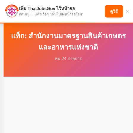
เพิ่ม ThaiJobsGov ไว้หน้าจอ
×
แบ่งปันโอกาส เพื่ออนาคตที่ก้าวหน้า
ดูวิธี
กดเมนู ⋮ แล้วเลือก "เพิ่มไปยังหน้าจอโฮม"
แท็ก: สำนักงานมาตรฐานสินค้าเกษตร
และอาหารแห่งชาติ
พบ 24 รายการ