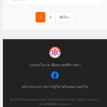
Posts pagination
1
2
ถัดไป »
แบ่งปันโอกาส เพื่ออนาคตที่ก้าวหน้า
หน้าแรก
งานราชการ
รัฐวิสาหกิจ
บทความทั่วไป
© 2026 ThaiJobsGov.com - เว็บไซต์รวมงานราชการอันดับ 1 ของไทย |
สงวนลิขสิทธิ์ตามกฎหมาย