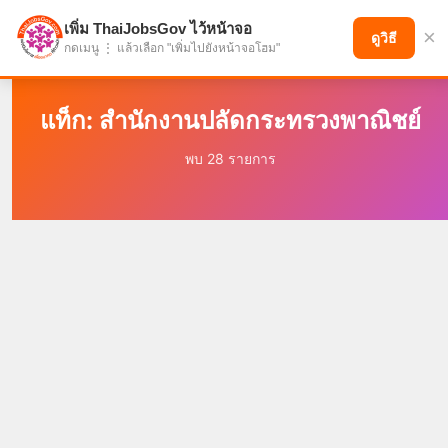
เพิ่ม ThaiJobsGov ไว้หน้าจอ
×
แบ่งปันโอกาส เพื่ออนาคตที่ก้าวหน้า
ดูวิธี
กดเมนู ⋮ แล้วเลือก "เพิ่มไปยังหน้าจอโฮม"
แท็ก: สำนักงานปลัดกระทรวงพาณิชย์
พบ 28 รายการ