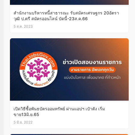
สำนักงานบริหารหนี้สาธารณะ รับสมัครเศรษฐกร 20อัตรา
วุฒิ ป.ตรี สมัครออนไลน์ บัดนี้-23ส.ค.66
5 ส.ค. 2023
เปิดวิธีซื้อพันธบัตรออมทรัพย์ ผ่านแอปฯ เป๋าตัง เริ่ม
ขาย13มิ.ย.65
5 มิ.ย. 2022