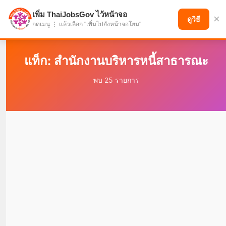
เพิ่ม ThaiJobsGov ไว้หน้าจอ
×
แบ่งปันโอกาส เพื่ออนาคตที่ก้าวหน้า
ดูวิธี
กดเมนู ⋮ แล้วเลือก "เพิ่มไปยังหน้าจอโฮม"
แท็ก: สำนักงานบริหารหนี้สาธารณะ
พบ 25 รายการ