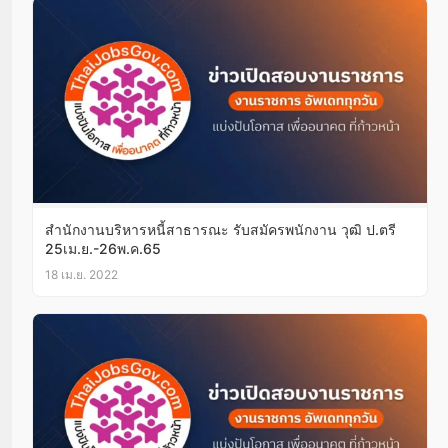
สำนักงานบริหารหนี้สาธารณะ รับสมัครพนักงาน วุฒิ ป.ตรี
25เม.ย.-26พ.ค.65
18 เม.ย. 2022