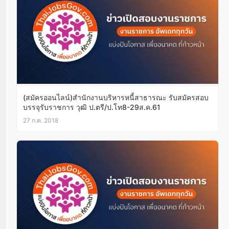
(สมัครออนไลน์)สำนักงานบริหารหนี้สาธารณะ รับสมัครสอบ
บรรจุรับราชการ วุฒิ ป.ตรี/ป.โท8-29ส.ค.61
27 ก.ค. 2018