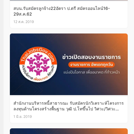
สบน.รับสมัครลูกจ้าง22อัตรา ป.ตรี สมัครออนไลน์16-
29ส.ค.62
12 ส.ค. 2019
สำนักงานบริหารหนี้สาธารณะ รับสมัครนักวิเคราะห์โครงการ
ลงทุนด้านโครงสร้างพื้นฐาน วุฒิ ป.โทขึ้นไป วิศวะ/วิศวะ
ขนส่งทางราง ประสบการณ์10ปี 4มิ.ย.-5ก.ค.62
1 มิ.ย. 2019