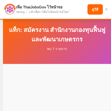
เพิ่ม ThaiJobsGov ไว้หน้าจอ
×
แบ่งปันโอกาส เพื่ออนาคตที่ก้าวหน้า
ดูวิธี
กดเมนู ⋮ แล้วเลือก "เพิ่มไปยังหน้าจอโฮม"
แท็ก: สมัครงาน สำนักงานกองทุนฟื้นฟู
และพัฒนาเกษตรกร
พบ 1 รายการ