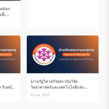
บสมัคร
นี้-
(งานรัฐวิสาหกิจ)สถาบันวิจัย
 รับสมัคร
วิทยาศาสตร์และเทคโนโลยีแห่ง
1
ประเทศไทย รับสมัครงานวุฒิ ป.ตรี
11 ก.ย. 2017
บัดนี้-19ก.ย.60