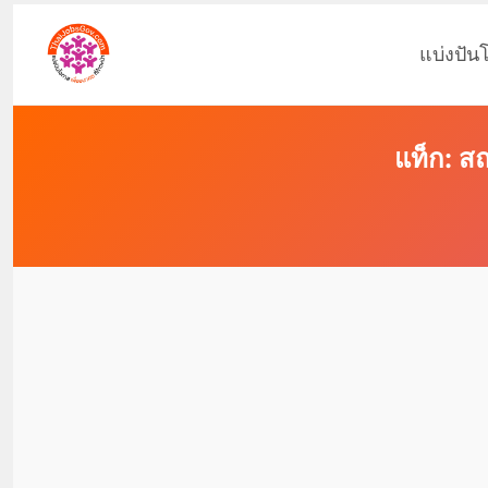
แบ่งปัน
แท็ก: ส