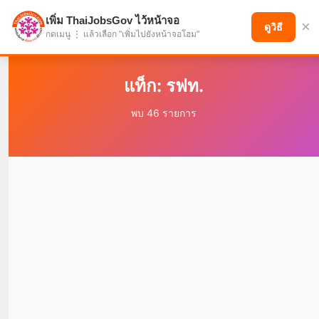
เพิ่ม ThaiJobsGov ไว้หน้าจอ
×
แบ่งปันโอกาส เพื่ออนาคตที่ก้าวหน้า
ดูวิธี
กดเมนู ⋮ แล้วเลือก "เพิ่มไปยังหน้าจอโฮม"
แท็ก: รฟท.
พบ 46 รายการ