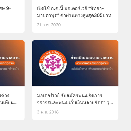
เศษ 9-
เปิดใช้ ก.ค.นี้ มอเตอร์เวย์ “พัทยา-
มาบตาพุด” ค่าผ่านทางสูงสุด305บาท
21 ก.พ. 2020
งช่วง
มอเตอร์เวย์ รับสมัครพนง.จัดการ
นเทียน
จราจรและพนง.เก็บเงินหลายอัตรา วุฒิ
ม.3 ขึ้นไป บัดนี้-30พ.ย.61
3 พ.ย. 2018