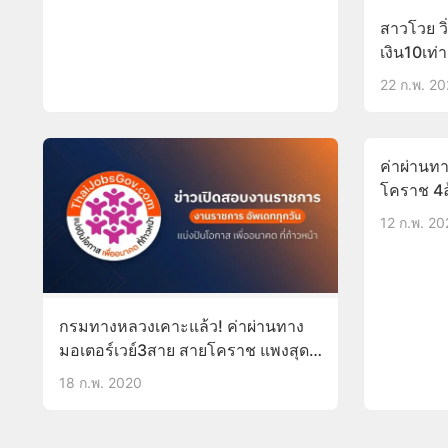
สาวโวย ว
เงิน10เท
22 ก.พ. 2
ค่าผ่านท
โคราช 4ล
สูงสุด58
12 ก.พ. 2
กรมทางหลวงเคาะแล้ว! ค่าผ่านทาง
มอเตอร์เวย์3สาย สายโคราช แพงสุด
ทะลุ550
18 ก.พ. 2020