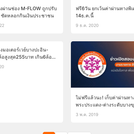
ิ่งผ่านช่อง M-FLOW ถูกปรับ
ฟรี6วัน ยกเว้นค่าผ่านทางพิ
่า ซัดหลอกกินเงินประชาชน
14ธ.ค.นี้
022
9 ธ.ค. 2020
างมอเตอร์เวย์บางปะอิน-
้อสูงสุด255บาท เกิน6ล้อ
7บาท
020
ไม่ฟรีแล้วนะ! เก็บค่าผ่านทา
พระประแดง-ต่างระดับบางขุ
เริ่ม20พ.ค.นี้
3 พ.ค. 2019