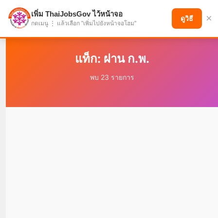
เพิ่ม ThaiJobsGov ไว้หน้าจอ
×
แบ่งปันโอกาส เพื่ออนาคตที่ก้าวหน้า
ดูวิธี
กดเมนู ⋮ แล้วเลือก "เพิ่มไปยังหน้าจอโฮม"
แท็ก: ผ่าน ก.พ.
พบ 23 รายการ