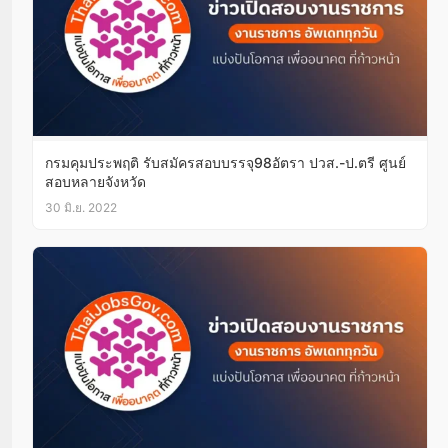
กรมคุมประพฤติ รับสมัครสอบบรรจุ98อัตรา ปวส.-ป.ตรี ศูนย์
สอบหลายจังหวัด
30 มิ.ย. 2022