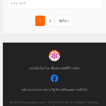
4 มิ.ย. 2016
Posts pagination
1
2
ถัดไป »
แบ่งปันโอกาส เพื่ออนาคตที่ก้าวหน้า
หน้าแรก
งานราชการ
รัฐวิสาหกิจ
บทความทั่วไป
© 2026 ThaiJobsGov.com - เว็บไซต์รวมงานราชการอันดับ 1 ของไทย |