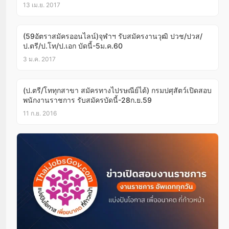
13 เม.ย. 2017
(59อัตราสมัครออนไลน์)จุฬาฯ รับสมัครงานวุฒิ ปวช/ปวส/
ป.ตรี/ป.โท/ป.เอก บัดนี้-5ม.ค.60
3 ม.ค. 2017
(ป.ตรี/โททุกสาขา สมัครทางไปรษณีย์ได้) กรมปศุสัตว์เปิดสอบ
พนักงานราชการ รับสมัครบัดนี้-28ก.ย.59
11 ก.ย. 2016