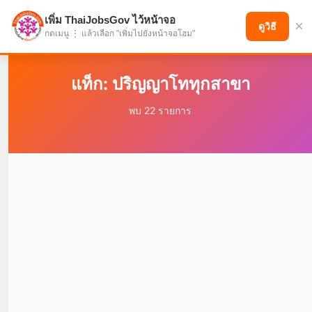
เพิ่ม ThaiJobsGov ไว้หน้าจอ
×
แบ่งปันโอกาส เพื่ออนาคตที่ก้าวหน้า
ดูวิธี
กดเมนู ⋮ แล้วเลือก "เพิ่มไปยังหน้าจอโฮม"
แท็ก: ปริญญาโททุกสาขา
พบ 22 รายการ