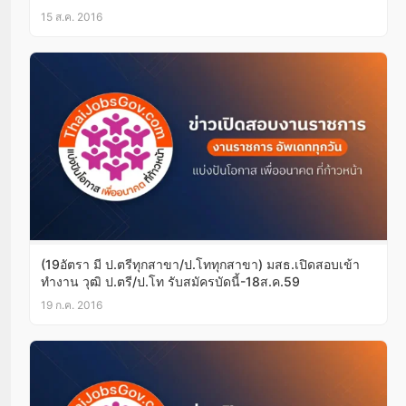
15 ส.ค. 2016
(19อัตรา มี ป.ตรีทุกสาขา/ป.โททุกสาขา) มสธ.เปิดสอบเข้า
ทำงาน วุฒิ ป.ตรี/ป.โท รับสมัครบัดนี้-18ส.ค.59
19 ก.ค. 2016