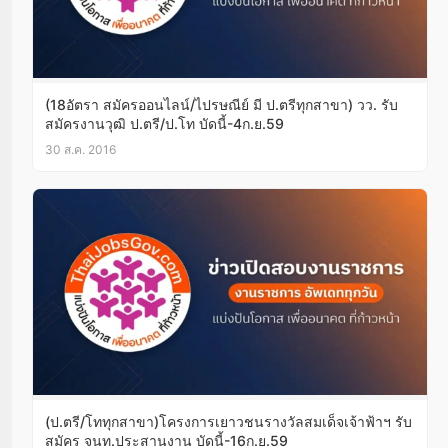
(18อัตรา สมัครออนไลน์/ไปรษณีย์ มี ป.ตรีทุกสาขา) วว. รับ
สมัครงานวุฒิ ป.ตรี/ป.โท บัดนี้-4ก.ย.59
30 ส.ค. 2016
(ป.ตรี/โททุกสาขา)โครงการเยาวชนรางวัลสมเด็จเจ้าฟ้าฯ รับ
สมัคร จนท.ประสานงาน บัดนี้-16ก.ย.59