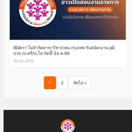
(6อัตรา ไม่จำกัดสาขาวิชา)วพบ.กรุงเทพ รับสมัครงานวุฒิ
ปวส./ป.ตรี/ป.โท บัดนี้-2ส.ค.59
16 ก.ค. 2016
Posts pagination
1
2
ถัดไป »