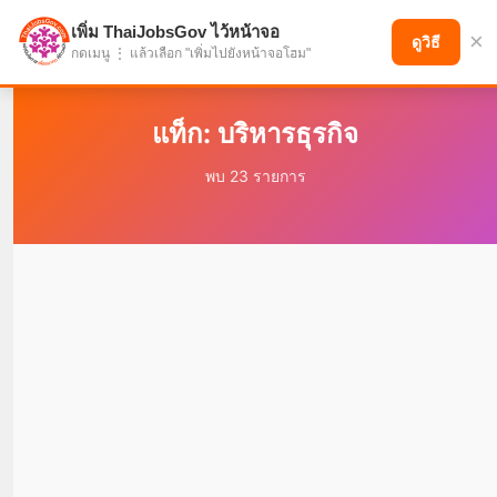
เพิ่ม ThaiJobsGov ไว้หน้าจอ
×
แบ่งปันโอกาส เพื่ออนาคตที่ก้าวหน้า
ดูวิธี
กดเมนู ⋮ แล้วเลือก "เพิ่มไปยังหน้าจอโฮม"
แท็ก: บริหารธุรกิจ
พบ 23 รายการ