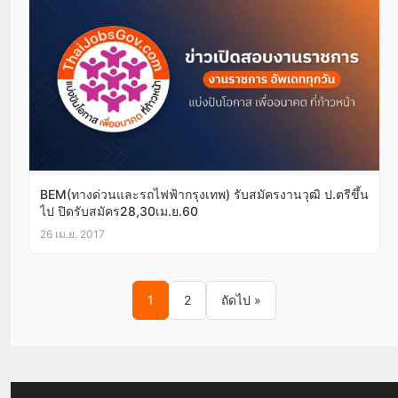
BEM(ทางด่วนและรถไฟฟ้ากรุงเทพ) รับสมัครงานวุฒิ ป.ตรีขึ้น
ไป ปิดรับสมัคร28,30เม.ย.60
26 เม.ย. 2017
Posts pagination
1
2
ถัดไป »