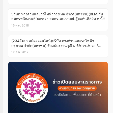
บริษัท ทางด่วนและรถไฟฟ้ากรุงเทพ จำกัด(มหาชน)(BEM)รับ
สมัครพนักงาน500อัตรา สมัคร-สัมภาษณ์-รู้ผลทันที22พ.ค.นี้!!
15 พ.ค. 2018
(234อัตรา สมัครออนไลน์)บริษัท ทางด่วนและรถไฟฟ้า
กรุงเทพ จำกัด(มหาชน) รับสมัครงานวุฒิ ม.6/ปวช./ปวส./
ป.ตรี/ป.โท บัดนี้-20ส.ค.,31ส.ค.60
12 ส.ค. 2017