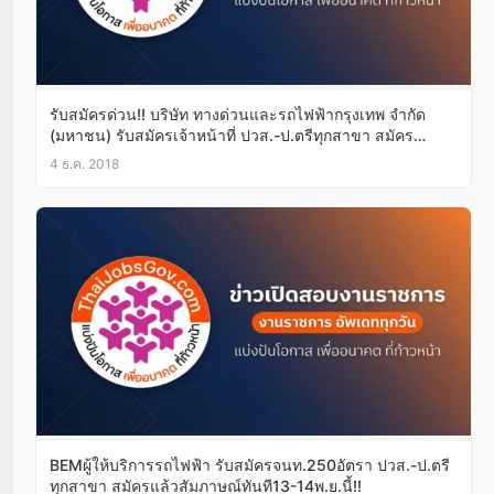
รับสมัครด่วน!! บริษัท ทางด่วนและรถไฟฟ้ากรุงเทพ จำกัด
(มหาชน) รับสมัครเจ้าหน้าที่ ปวส.-ป.ตรีทุกสาขา สมัคร
ออนไลน์บัดนี้เป็นต้นไป
4 ธ.ค. 2018
BEMผู้ให้บริการรถไฟฟ้า รับสมัครจนท.250อัตรา ปวส.-ป.ตรี
ทุกสาขา สมัครแล้วสัมภาษณ์ทันที13-14พ.ย.นี้!!