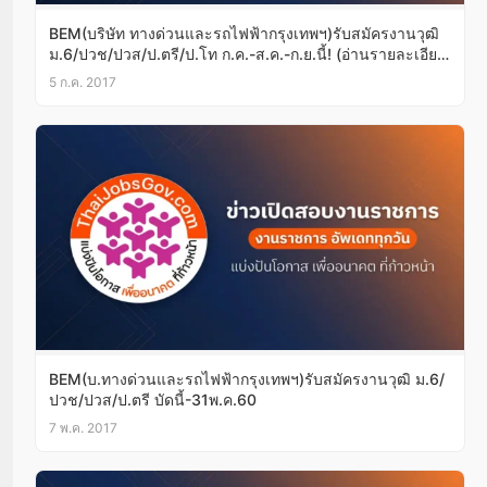
BEM(บริษัท ทางด่วนและรถไฟฟ้ากรุงเทพฯ)รับสมัครงานวุฒิ
ม.6/ปวช/ปวส/ป.ตรี/ป.โท ก.ค.-ส.ค.-ก.ย.นี้! (อ่านรายละเอียด
ด้านใน)
5 ก.ค. 2017
BEM(บ.ทางด่วนและรถไฟฟ้ากรุงเทพฯ)รับสมัครงานวุฒิ ม.6/
ปวช/ปวส/ป.ตรี บัดนี้-31พ.ค.60
7 พ.ค. 2017