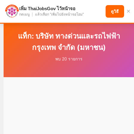
เพิ่ม ThaiJobsGov ไว้หน้าจอ
×
แบ่งปันโอกาส เพื่ออนาคตที่ก้าวหน้า
ดูวิธี
กดเมนู ⋮ แล้วเลือก "เพิ่มไปยังหน้าจอโฮม"
แท็ก: บริษัท ทางด่วนและรถไฟฟ้า
กรุงเทพ จำกัด (มหาชน)
พบ 20 รายการ