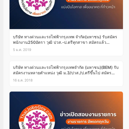
บริษัท ทางด่วนและรถไฟฟ้ากรุงเทพ จำกัด(มหาชน) รับสมัคร
พนักงาน250อัตรา วุฒิ ปวส.-ป.ตรีทุกสาขา สมัครแล้ว
สัมภาษณ์ทันที17-18ม.ค.62
5 ม.ค. 2019
บริษัท ทางด่วนและรถไฟฟ้ากรุงเทพจำกัด (มหาชน)(BEM) รับ
สมัครงานหลายตำแหน่ง วุฒิ ม.3/ปวส./ป.ตรีขึ้นไป สมัคร
ออนไลน์บัดนี้-31ธ.ค.61
16 ธ.ค. 2018