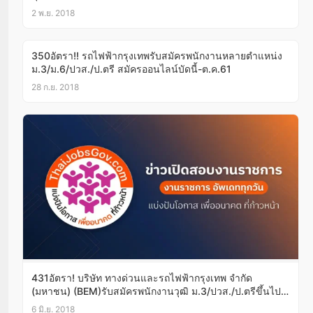
2 พ.ย. 2018
350อัตรา!! รถไฟฟ้ากรุงเทพรับสมัครพนักงานหลายตำแหน่ง
ม.3/ม.6/ปวส./ป.ตรี สมัครออนไลน์บัดนี้-ต.ค.61
28 ก.ย. 2018
431อัตรา! บริษัท ทางด่วนและรถไฟฟ้ากรุงเทพ จำกัด
(มหาชน) (BEM)รับสมัครพนักงานวุฒิ ม.3/ปวส./ป.ตรีขึ้นไป
ตลอดเดือน มิ.ย.นี้!(อ่านรายละเอียดด้านใน)
6 มิ.ย. 2018