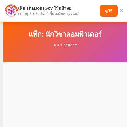
เพิ่ม ThaiJobsGov ไว้หน้าจอ
×
แบ่งปันโอกาส เพื่ออนาคตที่ก้าวหน้า
ดูวิธี
กดเมนู ⋮ แล้วเลือก "เพิ่มไปยังหน้าจอโฮม"
แท็ก: นักวิชาคอมพิวเตอร์
พบ 1 รายการ