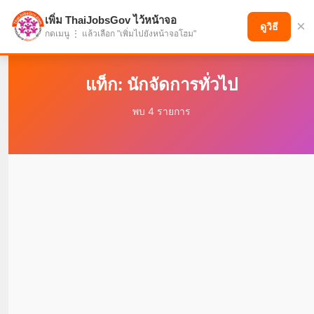
เพิ่ม ThaiJobsGov ไว้หน้าจอ
×
แบ่งปันโอกาส เพื่ออนาคตที่ก้าวหน้า
ดูวิธี
กดเมนู ⋮ แล้วเลือก "เพิ่มไปยังหน้าจอโฮม"
แท็ก: นักจัดการทั่วไป
พบ 4 รายการ