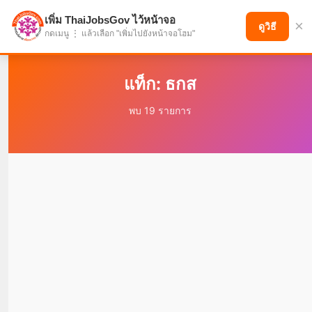
เพิ่ม ThaiJobsGov ไว้หน้าจอ
×
แบ่งปันโอกาส เพื่ออนาคตที่ก้าวหน้า
ดูวิธี
กดเมนู ⋮ แล้วเลือก "เพิ่มไปยังหน้าจอโฮม"
แท็ก: ธกส
พบ 19 รายการ