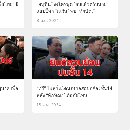
ื่อไทย” มี
“อนุทิน” งงใครพูด “จบแล้วครับนาย”
แฮปปี้พา “เนวิน” พบ “ทักษิณ”
8 ต.ค. 2024
ฐบาล เพื่อ
“ทวี” ไม่หวั่นโดนตรวจสอบกล้องชั้น14
หลัง “ทักษิณ” ได้อภัยโทษ
18 ส.ค. 2024