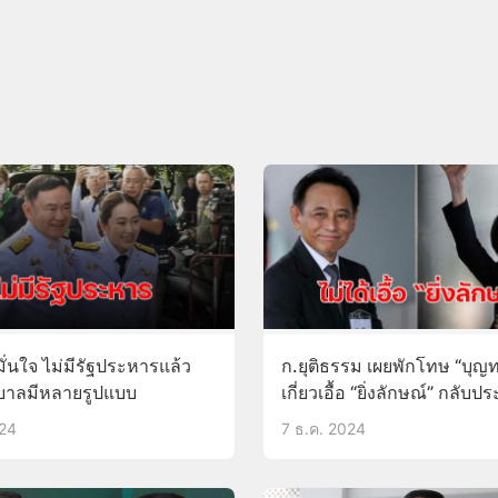
มั่นใจ ไม่มีรัฐประหารแล้ว
ก.ยุติธรรม เผยพักโทษ “บุญท
ัฐบาลมีหลายรูปแบบ
เกี่ยวเอื้อ “ยิ่งลักษณ์” กลับป
024
7 ธ.ค. 2024