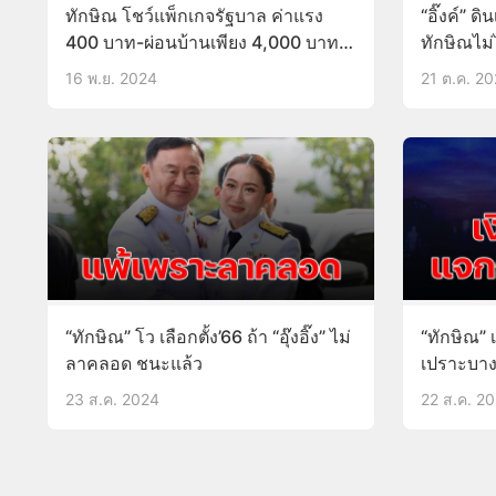
ทักษิณ โชว์แพ็กเกจรัฐบาล ค่าแรง
“อิ๊งค์” ด
400 บาท-ผ่อนบ้านเพียง 4,000 บาท
ทักษิณไม
ต่อเดือน!
16 พ.ย. 2024
21 ต.ค. 2
“ทักษิณ” โว เลือกตั้ง’66 ถ้า “อุ๊งอิ๊ง” ไม่
“ทักษิณ” เ
ลาคลอด ชนะแล้ว
เปราะบาง
23 ส.ค. 2024
22 ส.ค. 2
Posts pagination