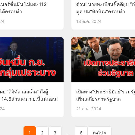
ินเนอร์ชื่นมื่น ไม่แตะ112
ด่วน! นายทะเบียนชี้คดียุบ “เพ
่ได้ครอบงำ
มูล ปม“ทักษิณ”ครอบงำ
024
18 ต.ค. 2024
ผย “ดิจิทัลวอลเล็ต” ถึงผู้
เปิดทาง“ประชาธิปัตย์”ร่วมรั
 14.5ล้านคน ก.ย.นี้แน่นอน!
เพิ่มเสถียรภาพรัฐบาล
024
21 ส.ค. 2024
1
2
3
…
6
ถัดไป »