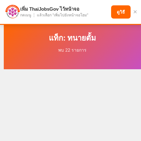
เพิ่ม ThaiJobsGov ไว้หน้าจอ
×
แบ่งปันโอกาส เพื่ออนาคตที่ก้าวหน้า
ดูวิธี
กดเมนู ⋮ แล้วเลือก "เพิ่มไปยังหน้าจอโฮม"
แท็ก: ทนายตั้ม
พบ 22 รายการ