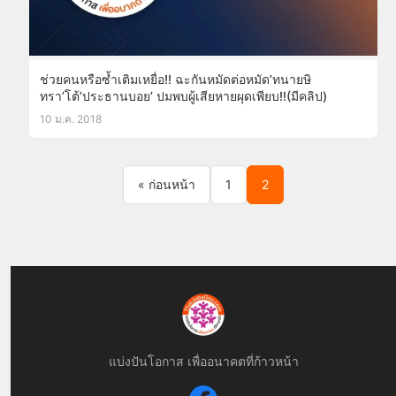
ช่วยคนหรือซ้ำเติมเหยื่อ!! ฉะกันหมัดต่อหมัด’ทนายษิ
ทรา’โต้’ประธานบอย’ ปมพบผู้เสียหายผุดเพียบ!!(มีคลิป)
10 ม.ค. 2018
Posts pagination
« ก่อนหน้า
1
2
แบ่งปันโอกาส เพื่ออนาคตที่ก้าวหน้า