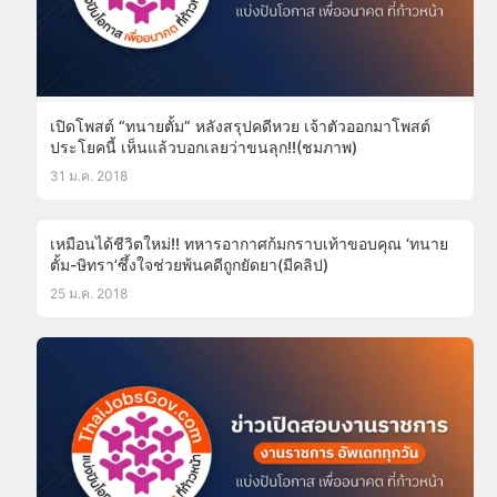
เปิดโพสต์ “ทนายตั้ม” หลังสรุปคดีหวย เจ้าตัวออกมาโพสต์
ประโยคนี้ เห็นแล้วบอกเลยว่าขนลุก!!(ชมภาพ)
31 ม.ค. 2018
เหมือนได้ชีวิตใหม่!! ทหารอากาศก้มกราบเท้าขอบคุณ ‘ทนาย
ตั้ม-ษิทรา’ซึ้งใจช่วยพ้นคดีถูกยัดยา(มีคลิป)
25 ม.ค. 2018