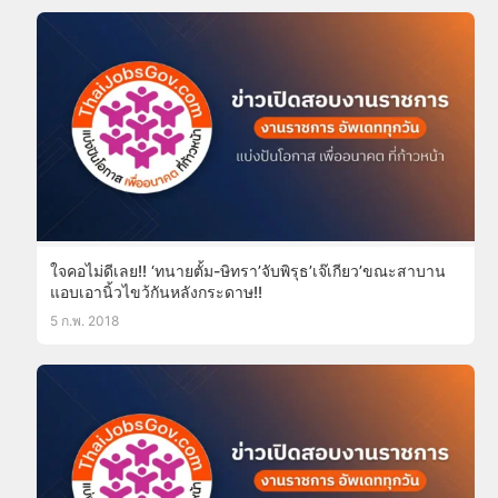
ใจคอไม่ดีเลย!! ‘ทนายตั้ม-ษิทรา’จับพิรุธ’เจ๊เกียว’ขณะสาบาน
แอบเอานิ้วไขว้กันหลังกระดาษ!!
5 ก.พ. 2018