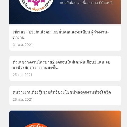
เช็กเลย! ‘ประกันสังคม’ เผยขั้นตอนลงทะเบียน ผู้ว่างงาน-
ตกงาน
31 ต.ค. 2021
ตัวเลขว่างงานไตรมาส2 เด็กจบใหม่เตะฝุ่นเกือบ3แสน จบ
อาชีวะอัตราว่างงานสูงขึ้น
25 ส.ค. 2021
คนว่างงานต้องรู้! รวมสิทธิประโยชน์หลังตกงานช่วงโควิด
26 ม.ค. 2021