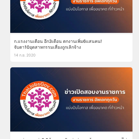
ก.แรงงานเตือน อีก3เดือน ตกงานเพิ่ม6แสนคน!
จับตา10อุตสาหกรรมเสี่ยงถูกเลิกจ้าง
14 ก.ย. 2020