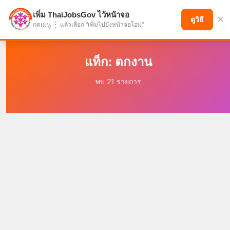
เพิ่ม ThaiJobsGov ไว้หน้าจอ
×
แบ่งปันโอกาส เพื่ออนาคตที่ก้าวหน้า
ดูวิธี
กดเมนู ⋮ แล้วเลือก "เพิ่มไปยังหน้าจอโฮม"
แท็ก: ตกงาน
พบ 21 รายการ