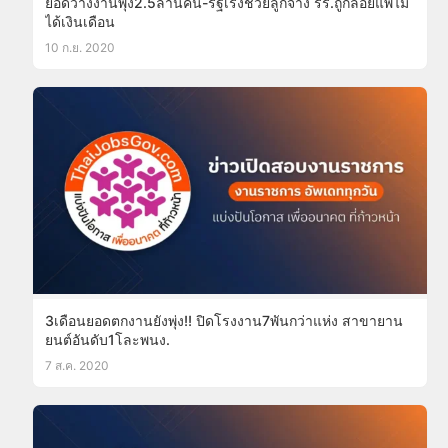
ยอดว่างงานพุ่ง2.5ล้านคน-รัฐเร่งช่วยลูกจ้าง รร.ถูกลอยแพไม่
ได้เงินเดือน
10 ก.ย. 2020
3เดือนยอดตกงานยังพุ่ง!! ปิดโรงงาน7พันกว่าแห่ง สาขายาน
ยนต์อันดับ1โละพนง.
7 ส.ค. 2020