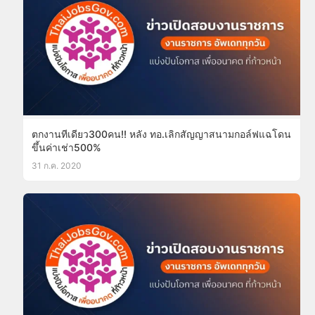
ตกงานทีเดียว300คน!! หลัง ทอ.เลิกสัญญาสนามกอล์ฟแฉโดน
ขึ้นค่าเช่า500%
31 ก.ค. 2020