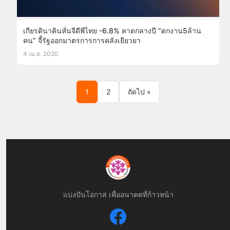
เกียรตินาคินหั่นจีดีพีไทย -6.8% คาดกลางปี “ตกงาน5ล้าน
คน” จี้รัฐออกมาตรการการคลังเยียวยา
4 เม.ย. 2020
Posts pagination
1
2
ถัดไป »
แบ่งปันโอกาส เพื่ออนาคตที่ก้าวหน้า