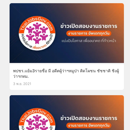
พปชร.แย้ม3รายชื่อ มี อดีตผู้ว่าฯหมูป่า ติดโผชน ชัชชาติ ชิงผู้
ว่าฯกทม.
3 พ.ย. 2021