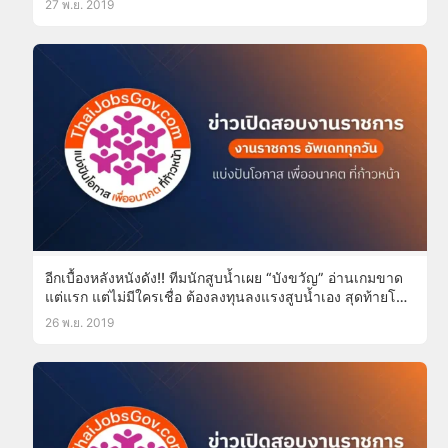
27 พ.ย. 2019
อีกเบื้องหลังหนังดัง!! ทีมนักสูบน้ำเผย “บังขวัญ” อ่านเกมขาด
แต่แรก แต่ไม่มีใครเชื่อ ต้องลงทุนลงแรงสูบน้ำเอง สุดท้ายโดน
จนท.ฟ้อง-โดนสั่งลบรูปวาดออก!!
26 พ.ย. 2019