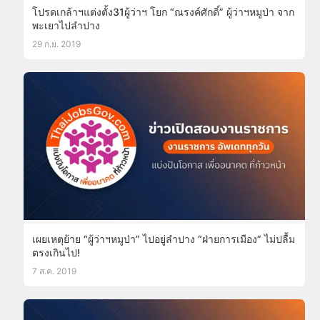
โปรดเกล้าฯแต่งตั้ง31ผู้ว่าฯ โยก “ณรงค์ศักดิ์” ผู้ว่าฯหมูป่า จาก
พะเยาไปลำปาง
29 ก.ย. 2019
เผยเหตุย้าย “ผู้ว่าฯหมูป่า” ไปอยู่ลำปาง “ฝ่ายการเมือง” ไม่ปลื้ม
ตรงเกินไป!
7 ส.ค. 2019