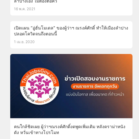
ลำปางเอง ไม่ต้องต่อคิว
16 พ.ค. 2021
เปิดแผน “อู่ฮั่นโมเดล” ของผู้ว่าฯ ณรงค์ศักดิ์ ทำให้เมืองลำปาง
ปลอดโควิดจนถึงตอนนี้
1 เม.ย. 2020
คนใกล้ชิดเผย ผู้ว่าฯณรงค์ศักดิ์งดพูดเพิ่มเติม หลังดราม่าหนัง
ดัง หวั่นเข้าทางโปรโมท