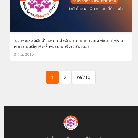
‘ผู้ว่าฯณรงค์ศักดิ์’ ลงนามสั่งพักงาน ‘นายก อบจ.พะเยา’ พร้อม
พวก ปมคดีทุจริตซื้อท่อคอนกรีตเสริมเหล็ก
3 มี.ค. 2019
Posts pagination
1
2
ถัดไป »