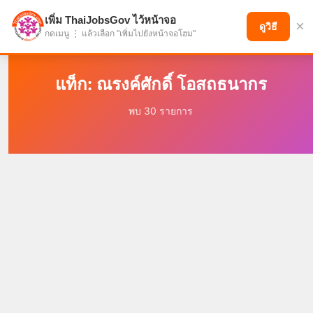
เพิ่ม ThaiJobsGov ไว้หน้าจอ
×
แบ่งปันโอกาส เพื่ออนาคตที่ก้าวหน้า
ดูวิธี
กดเมนู ⋮ แล้วเลือก "เพิ่มไปยังหน้าจอโฮม"
แท็ก: ณรงค์ศักดิ์ โอสถธนากร
พบ 30 รายการ