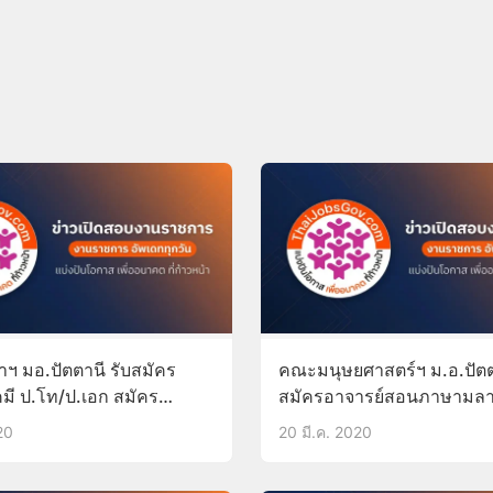
ฯ มอ.ปัตตานี รับสมัคร
คณะมนุษยศาสตร์ฯ ม.อ.ปัตต
คมี ป.โท/ป.เอก สมัคร
สมัครอาจารย์สอนภาษามลาย
ัดนี้-30เม.ย.63
บัดนี้-11มิ.ย.63
20
20 มี.ค. 2020