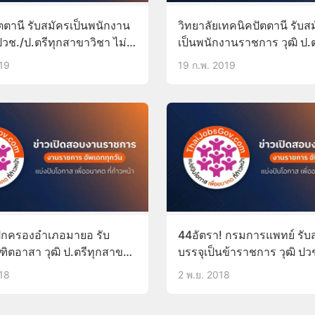
ตตานี รับสมัครเป็นพนักงาน
วิทยาลัยเทคนิคปัตตานี รับ
วช./ป.ตรีทุกสาขาวิชา ไม่
เป็นพนักงานราชการ วุฒิ ป.ต
 กพ ภาค ก 24-31ก.ค.62
สาขา 26ก.พ.-4มี.ค.62
019
19 ก.พ. 2019
ปกครองอำเภอมายอ รับ
44อัตรา! กรมการแพทย์ รับ
ฑิตอาสา วุฒิ ป.ตรีทุกสาขา
บรรจุเป็นข้าราชการ วุฒิ ปว
านภาค ก ค่าจ้างเดือน
สมัครออนไลน์5-9พ.ย.61
018
2 พ.ย. 2018
 รับสมัคร16-17พ.ย.61