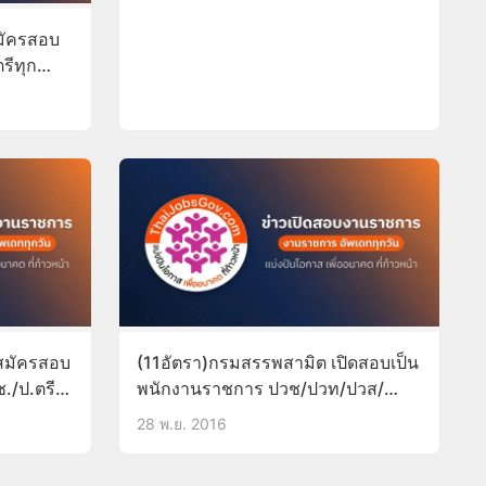
สมัครสอบ
รีทุก
สมัครสอบ
(11อัตรา)กรมสรรพสามิต เปิดสอบเป็น
ช./ป.ตรี
พนักงานราชการ ปวช/ปวท/ปวส/
อนุปริญญา/ป.ตรี/ป.โท
28 พ.ย. 2016