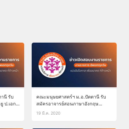
านี รับ
คณะมนุษยศาสตร์ฯ ม.อ.ปัตตานี รับ
ู ป.เอก
สมัครอาจารย์สอนภาษาอังกฤษ
คุณวุฒิ ป.เอก บัดนี้-11มิ.ย.63
19 มี.ค. 2020