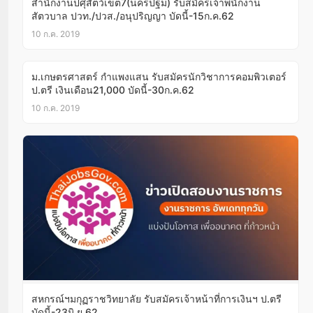
สำนักงานปศุสัตว์เขต7(นครปฐม) รับสมัครเจ้าพนักงาน
สัตวบาล ปวท./ปวส./อนุปริญญา บัดนี้-15ก.ค.62
10 ก.ค. 2019
ม.เกษตรศาสตร์ กำแพงแสน รับสมัครนักวิชาการคอมพิวเตอร์
ป.ตรี เงินเดือน21,000 บัดนี้-30ก.ค.62
10 ก.ค. 2019
สหกรณ์ฯมกุฏราชวิทยาลัย รับสมัครเจ้าหน้าที่การเงินฯ ป.ตรี
บัดนี้-23มิ.ย.62