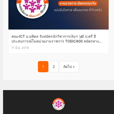
คณะICT ม.มหิดล รับสมัครนักวิชาการเงินฯ วุฒิ ป.ตรี มี
ประสบการณ์ในหน่วยงานราชการ TOEIC400 สมัครทาง
อีเมล์/ทางไปรษณีย์ บัดนี้-15มี.ค.62
11 มี.ค. 2019
Posts pagination
1
2
ถัดไป »