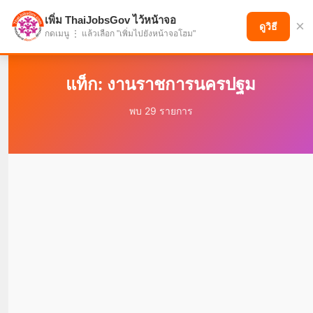
เพิ่ม ThaiJobsGov ไว้หน้าจอ
×
แบ่งปันโอกาส เพื่ออนาคตที่ก้าวหน้า
ดูวิธี
กดเมนู ⋮ แล้วเลือก "เพิ่มไปยังหน้าจอโฮม"
แท็ก: งานราชการนครปฐม
พบ 29 รายการ