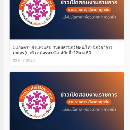
ม.เกษตรฯ กำแพงแสน รับสมัครนักวิจัย(ป.โท) นักวิชาการ
เกษตร(ป.ตรี) สมัครทางอีเมล์บัดนี้-22พ.ค.63
22 เม.ย. 2020