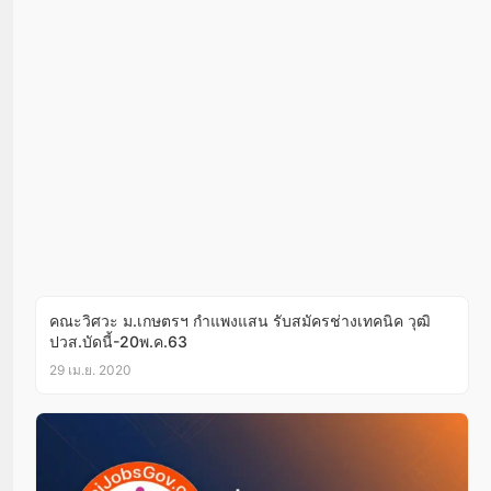
คณะวิศวะ ม.เกษตรฯ กำแพงแสน รับสมัครช่างเทคนิค วุฒิ
ปวส.บัดนี้-20พ.ค.63
29 เม.ย. 2020