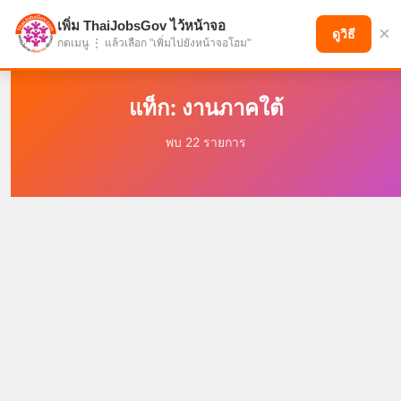
เพิ่ม ThaiJobsGov ไว้หน้าจอ
×
แบ่งปันโอกาส เพื่ออนาคตที่ก้าวหน้า
ดูวิธี
กดเมนู ⋮ แล้วเลือก "เพิ่มไปยังหน้าจอโฮม"
แท็ก: งานภาคใต้
พบ 22 รายการ