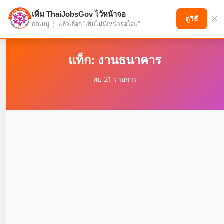
เพิ่ม ThaiJobsGov ไว้หน้าจอ
×
แบ่งปันโอกาส เพื่ออนาคตที่ก้าวหน้า
ดูวิธี
กดเมนู ⋮ แล้วเลือก "เพิ่มไปยังหน้าจอโฮม"
แท็ก: งานธนาคาร
พบ 21 รายการ