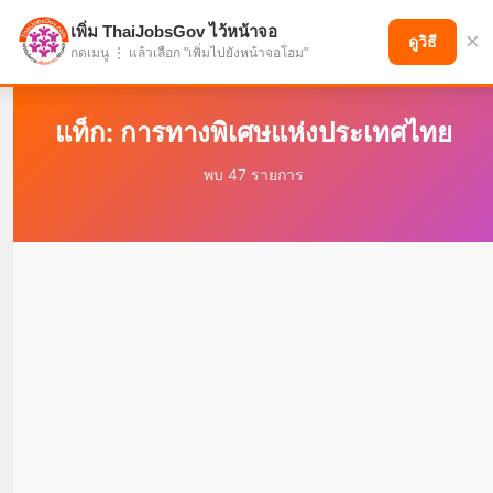
เพิ่ม ThaiJobsGov ไว้หน้าจอ
×
แบ่งปันโอกาส เพื่ออนาคตที่ก้าวหน้า
ดูวิธี
กดเมนู ⋮ แล้วเลือก "เพิ่มไปยังหน้าจอโฮม"
แท็ก: การทางพิเศษแห่งประเทศไทย
พบ 47 รายการ