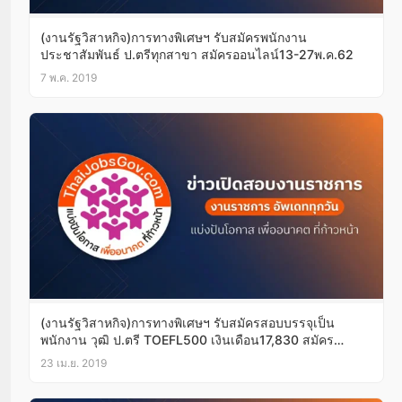
(งานรัฐวิสาหกิจ)การทางพิเศษฯ รับสมัครพนักงาน
ประชาสัมพันธ์ ป.ตรีทุกสาขา สมัครออนไลน์13-27พ.ค.62
7 พ.ค. 2019
(งานรัฐวิสาหกิจ)การทางพิเศษฯ รับสมัครสอบบรรจุเป็น
พนักงาน วุฒิ ป.ตรี TOEFL500 เงินเดือน17,830 สมัคร
ออนไลน์บัดนี้-3พ.ค.62
23 เม.ย. 2019