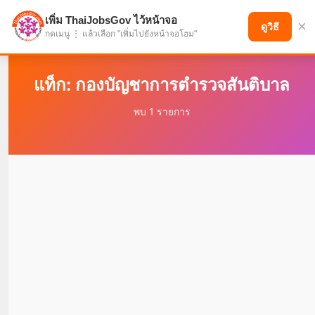
เพิ่ม ThaiJobsGov ไว้หน้าจอ
×
แบ่งปันโอกาส เพื่ออนาคตที่ก้าวหน้า
ดูวิธี
กดเมนู ⋮ แล้วเลือก "เพิ่มไปยังหน้าจอโฮม"
แท็ก: กองบัญชาการตํารวจสันติบาล
พบ 1 รายการ