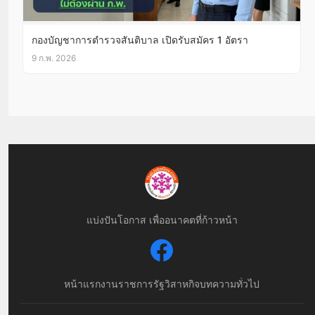
กองบัญชาการตํารวจสันติบาล เปิดรับสมัคร 1 อัตรา
9 ก.พ. 2026
แบ่งปันโอกาส เพื่ออนาคตที่ก้าวหน้า
หน้าแรก
งานราชการ
รัฐวิสาหกิจ
บทความทั่วไป