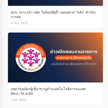
ครม. เคาะแล้ว กยศ. ไม่ต้องมีผู้ค้ำ มอบหมาย “คลัง” ดำเนิน
การต่อ
17 พ.ย. 2020
กยศ.รับสมัครผู้เชี่ยวชาญด้านเทคโนโลยีสารสนเทศ
9พ.ย.-1ธ.ค.63
7 พ.ย. 2020