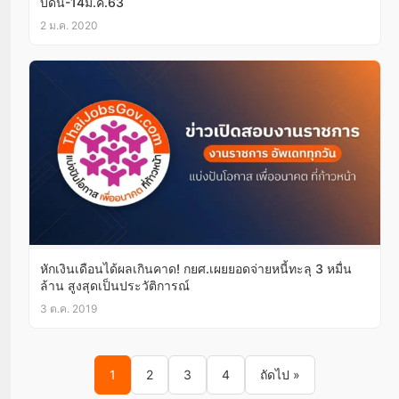
บัดนี้-14ม.ค.63
2 ม.ค. 2020
หักเงินเดือนได้ผลเกินคาด! กยศ.เผยยอดจ่ายหนี้ทะลุ 3 หมื่น
ล้าน สูงสุดเป็นประวัติการณ์
3 ต.ค. 2019
Posts pagination
1
2
3
4
ถัดไป »