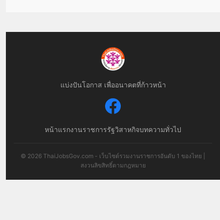
แบ่งปันโอกาส เพื่ออนาคตที่ก้าวหน้า
หน้าแรก
งานราชการ
รัฐวิสาหกิจ
บทความทั่วไป
© 2026 ThaiJobsGov.com - เว็บไซต์รวมงานราชการอันดับ 1 ของไทย |
สงวนลิขสิทธิ์ตามกฎหมาย