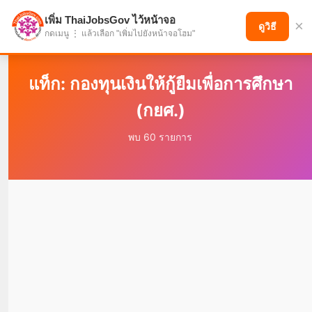
เพิ่ม ThaiJobsGov ไว้หน้าจอ
×
แบ่งปันโอกาส เพื่ออนาคตที่ก้าวหน้า
ดูวิธี
กดเมนู ⋮ แล้วเลือก "เพิ่มไปยังหน้าจอโฮม"
แท็ก: กองทุนเงินให้กู้ยืมเพื่อการศึกษา
(กยศ.)
พบ 60 รายการ