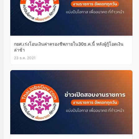
กยศ.เร่งโอนเงินค่าครองชีพภายใน30ธ.ค.นี้ หลังผู้กู้โอดเงิน
ล่าช้า
23 ธ.ค. 2021