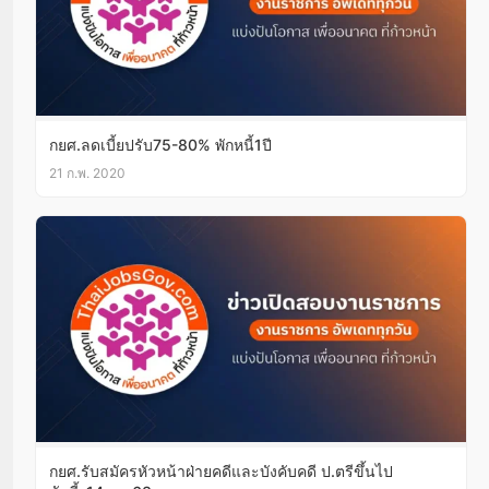
กยศ.ลดเบี้ยปรับ75-80% พักหนี้1ปี
21 ก.พ. 2020
กยศ.รับสมัครหัวหน้าฝ่ายคดีและบังคับคดี ป.ตรีขึ้นไป