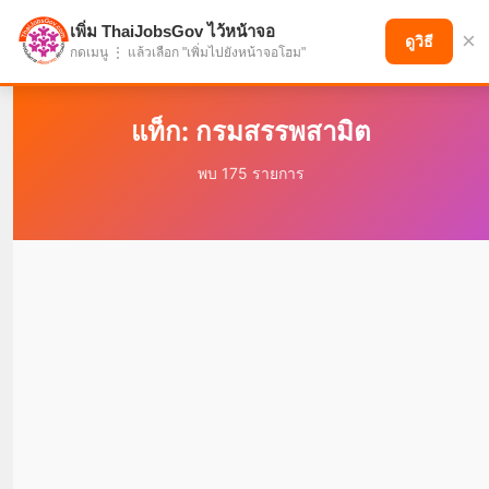
เพิ่ม ThaiJobsGov ไว้หน้าจอ
×
แบ่งปันโอกาส เพื่ออนาคตที่ก้าวหน้า
ดูวิธี
กดเมนู ⋮ แล้วเลือก "เพิ่มไปยังหน้าจอโฮม"
แท็ก: กรมสรรพสามิต
พบ 175 รายการ