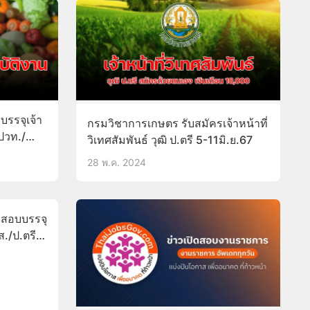
รรจุเจ้า
กรมวิชาการเกษตร รับสมัครเจ้าหน้าที่
 ปวท./
วิเทศสัมพันธ์ วุฒิ ป.ตรี 5-11มิ.ย.67
28 พ.ค. 2024
รสอบบรรจุ
ส./ป.ตรี