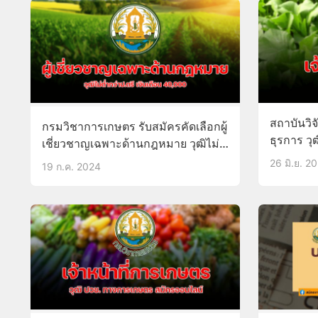
สถาบันวิจ
กรมวิชาการเกษตร รับสมัครคัดเลือกผู้
ธุรการ วุ
เชี่ยวชาญเฉพาะด้านกฎหมาย วุฒิไม่
ต่ำกว่าป.ตรี 25ก.ค.-16ส.ค.67
26 มิ.ย. 2
19 ก.ค. 2024