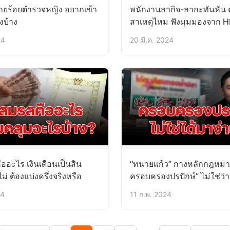
ายร้อยตำรวจหญิง อยากเข้า
พนักงานลากิจ-ลากะทันหัน ต
งบ้าง
สาเหตุไหม ฟังมุมมองจาก H
24
20 มี.ค. 2024
ออะไร เงินเดือนเป็นสิน
“ทนายแก้ว” กางหลักกฎหมา
่ ต้องแบ่งครึ่งจริงหรือ
ครอบครองปรปักษ์” ไม่ใช่ว่
ง่ายๆ
24
11 ก.พ. 2024