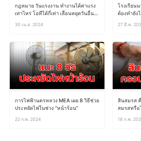
กฎหมาย วันแรงงาน ทำงานได้ค่าแรง
โรงเรียนน
เท่าไหร่ โอทีได้กี่เท่า เลื่อนหยุดวันอื่นได้
ต้องทำยังไ
หรือไม่
30 เม.ย. 2024
27 มี.ค. 20
การไฟฟ้านครหลวง MEA เผย 8 วิธีช่วย
สินสมรส คื
ประหยัดไฟในช่วง “หน้าร้อน”
สมรสหรือไม
22 ก.พ. 2024
18 ก.พ. 20