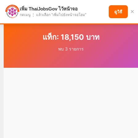
เพิ่ม ThaiJobsGov ไว้หน้าจอ
×
แบ่งปันโอกาส เพื่ออนาคตที่ก้าวหน้า
ดูวิธี
กดเมนู ⋮ แล้วเลือก "เพิ่มไปยังหน้าจอโฮม"
แท็ก: 18,150 บาท
พบ 3 รายการ