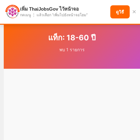
เพิ่ม ThaiJobsGov ไว้หน้าจอ
×
แบ่งปันโอกาส เพื่ออนาคตที่ก้าวหน้า
ดูวิธี
กดเมนู ⋮ แล้วเลือก "เพิ่มไปยังหน้าจอโฮม"
แท็ก: 18-60 ปี
พบ 1 รายการ