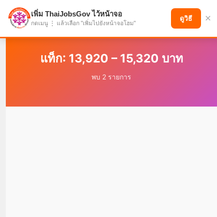
เพิ่ม ThaiJobsGov ไว้หน้าจอ
×
แบ่งปันโอกาส เพื่ออนาคตที่ก้าวหน้า
ดูวิธี
กดเมนู ⋮ แล้วเลือก "เพิ่มไปยังหน้าจอโฮม"
แท็ก: 13,920 – 15,320 บาท
พบ 2 รายการ