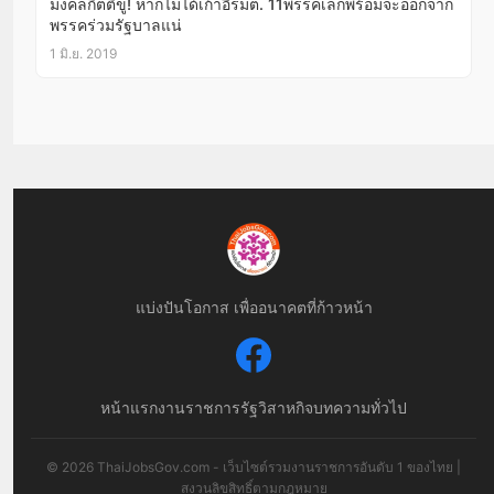
มงคลกิตติ์ขู่! หากไม่ได้เก้าอี้รมต. 11พรรคเล็กพร้อมจะออกจาก
พรรคร่วมรัฐบาลแน่
1 มิ.ย. 2019
แบ่งปันโอกาส เพื่ออนาคตที่ก้าวหน้า
หน้าแรก
งานราชการ
รัฐวิสาหกิจ
บทความทั่วไป
© 2026 ThaiJobsGov.com - เว็บไซต์รวมงานราชการอันดับ 1 ของไทย |
สงวนลิขสิทธิ์ตามกฎหมาย