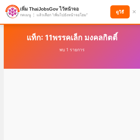
เพิ่ม ThaiJobsGov ไว้หน้าจอ
×
แบ่งปันโอกาส เพื่ออนาคตที่ก้าวหน้า
ดูวิธี
กดเมนู ⋮ แล้วเลือก "เพิ่มไปยังหน้าจอโฮม"
แท็ก: 11พรรคเล็ก มงคลกิตติ์
พบ 1 รายการ