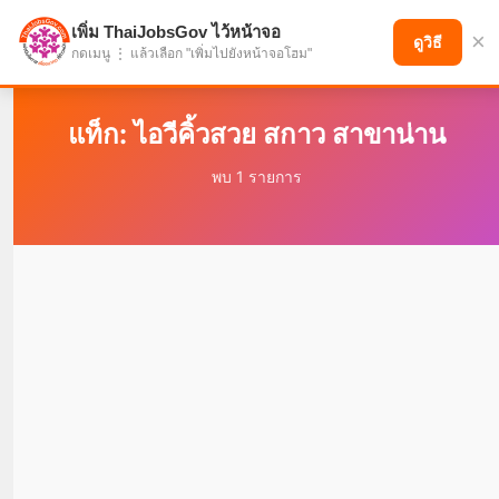
เพิ่ม ThaiJobsGov ไว้หน้าจอ
×
แบ่งปันโอกาส เพื่ออนาคตที่ก้าวหน้า
ดูวิธี
กดเมนู ⋮ แล้วเลือก "เพิ่มไปยังหน้าจอโฮม"
แท็ก: ไอวีคิ้วสวย สกาว สาขาน่าน
พบ 1 รายการ