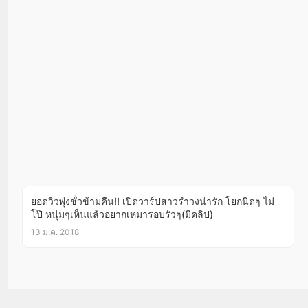
ยอดวิวพุ่งชั่วข้ามคืน!! เปิดวาร์ปสาวรำวงน่ารัก โยกนิดๆ ไม่
โป๊ หนุ่มๆเห็นแล้วอยากเหมารอบรัวๆ(มีคลิป)
13 ม.ค. 2018