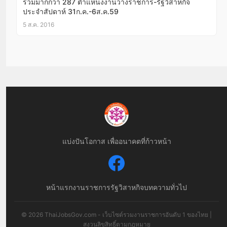
รวมมากกว่า 287 ตำแหน่งงานว่างราชการ-รัฐวิสาหกิจ
ประจำสัปดาห์ 31ก.ค.-6ส.ค.59
5 ส.ค. 2016
แบ่งปันโอกาส เพื่ออนาคตที่ก้าวหน้า
หน้าแรก
งานราชการ
รัฐวิสาหกิจ
บทความทั่วไป
© 2026 ThaiJobsGov.com - เว็บไซต์รวมงานราชการอันดับ 1 ของไทย |
สงวนลิขสิทธิ์ตามกฎหมาย