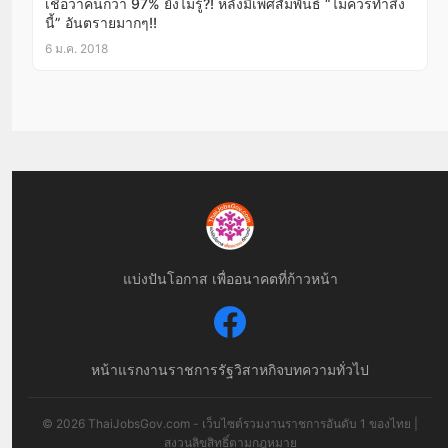
เชื่อว่าคนกว่า 97% ยังไม่รู้?! หลังมีเพศสัมพันธ์ “ไม่ควรทำสิ่ง
นี้” อันตรายมากๆ!!
6 ม.ค. 2018
แบ่งปันโอกาส เพื่ออนาคตที่ก้าวหน้า
หน้าแรก
งานราชการ
รัฐวิสาหกิจ
บทความทั่วไป
© 2026 ThaiJobsGov.com - เว็บไซต์รวมงานราชการอันดับ 1 ของไทย |
สงวนลิขสิทธิ์ตามกฎหมาย