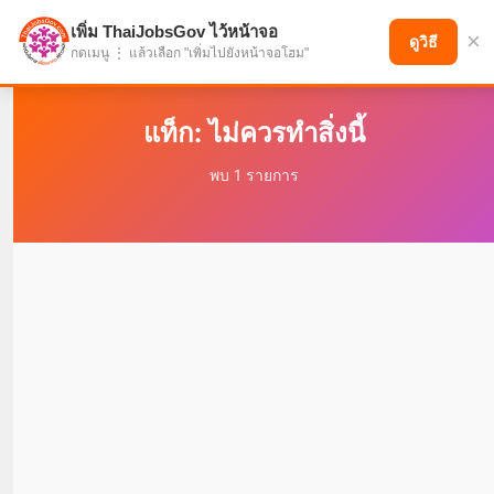
เพิ่ม ThaiJobsGov ไว้หน้าจอ
×
แบ่งปันโอกาส เพื่ออนาคตที่ก้าวหน้า
ดูวิธี
กดเมนู ⋮ แล้วเลือก "เพิ่มไปยังหน้าจอโฮม"
แท็ก: ไม่ควรทำสิ่งนี้
พบ 1 รายการ