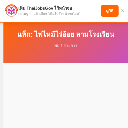
เพิ่ม ThaiJobsGov ไว้หน้าจอ
×
แบ่งปันโอกาส เพื่ออนาคตที่ก้าวหน้า
ดูวิธี
กดเมนู ⋮ แล้วเลือก "เพิ่มไปยังหน้าจอโฮม"
แท็ก: ไฟไหม้ไร่อ้อย ลามโรงเรียน
พบ 1 รายการ