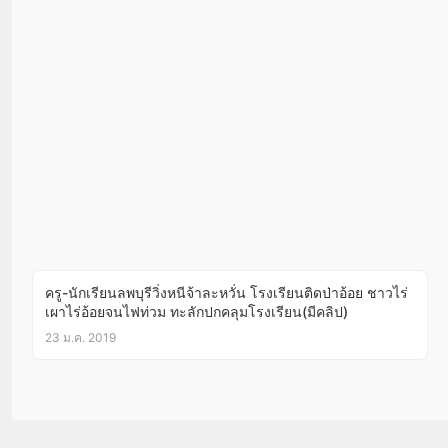
ครู-นักเรียนลพบุรีวิ่งหนีจ้าละหวั่น โรงเรียนติดป่าอ้อย ชาวไร่
เผาไร่อ้อยจนไฟท่วม ทะลักปกคลุมโรงเรียน(มีคลิป)
23 ม.ค. 2019