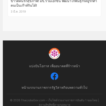
ข่าวดีคนรักสุขภาพ! มข.ร่วมเอกชน พัฒนาไก่พันธุ์กรดยูริกต่ำ
คนเป็นเก๊าท์กินได้!
3 มี.ค. 2019
แบ่งปันโอกาส เพื่ออนาคตที่ก้าวหน้า
หน้าแรก
งานราชการ
รัฐวิสาหกิจ
บทความทั่วไป
© 2026 ThaiJobsGov.com - เว็บไซต์รวมงานราชการอันดับ 1 ของไทย |
สงวนลิขสิทธิ์ตามกฎหมาย