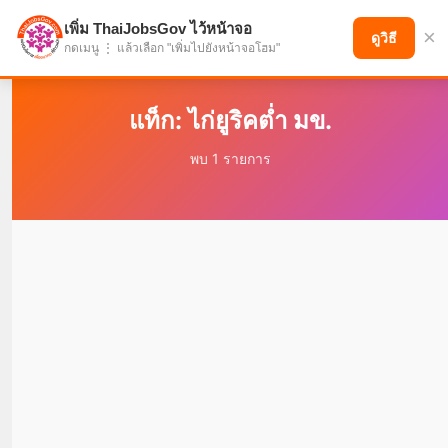
เพิ่ม ThaiJobsGov ไว้หน้าจอ
×
แบ่งปันโอกาส เพื่ออนาคตที่ก้าวหน้า
ดูวิธี
กดเมนู ⋮ แล้วเลือก "เพิ่มไปยังหน้าจอโฮม"
แท็ก: ไก่ยูริคต่ำ มข.
พบ 1 รายการ