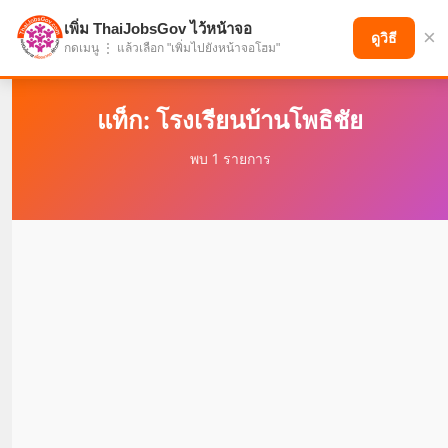
เพิ่ม ThaiJobsGov ไว้หน้าจอ
×
แบ่งปันโอกาส เพื่ออนาคตที่ก้าวหน้า
ดูวิธี
กดเมนู ⋮ แล้วเลือก "เพิ่มไปยังหน้าจอโฮม"
แท็ก: โรงเรียนบ้านโพธิชัย
พบ 1 รายการ