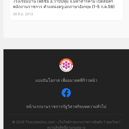
โรงเรียนบ้านโพธิชัย อ.วาปีปทุม จ.มหาสารคาม เปิดสมัคร
พนักงานราชการ ตำแหน่งครูเอกภาษาอังกฤษ (1-5 ก.ค.56)
26 มิ.ย. 2013
แบ่งปันโอกาส เพื่ออนาคตที่ก้าวหน้า
หน้าแรก
งานราชการ
รัฐวิสาหกิจ
บทความทั่วไป
© 2026 ThaiJobsGov.com - เว็บไซต์รวมงานราชการอันดับ 1 ของไทย |
สงวนลิขสิทธิ์ตามกฎหมาย