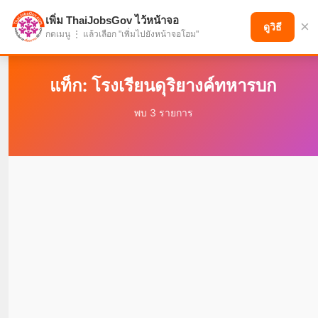
เพิ่ม ThaiJobsGov ไว้หน้าจอ
×
แบ่งปันโอกาส เพื่ออนาคตที่ก้าวหน้า
ดูวิธี
กดเมนู ⋮ แล้วเลือก "เพิ่มไปยังหน้าจอโฮม"
แท็ก: โรงเรียนดุริยางค์ทหารบก
พบ 3 รายการ