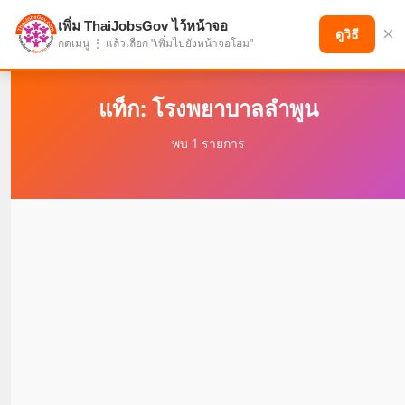
เพิ่ม ThaiJobsGov ไว้หน้าจอ
×
แบ่งปันโอกาส เพื่ออนาคตที่ก้าวหน้า
ดูวิธี
กดเมนู ⋮ แล้วเลือก "เพิ่มไปยังหน้าจอโฮม"
แท็ก: โรงพยาบาลลำพูน
พบ 1 รายการ