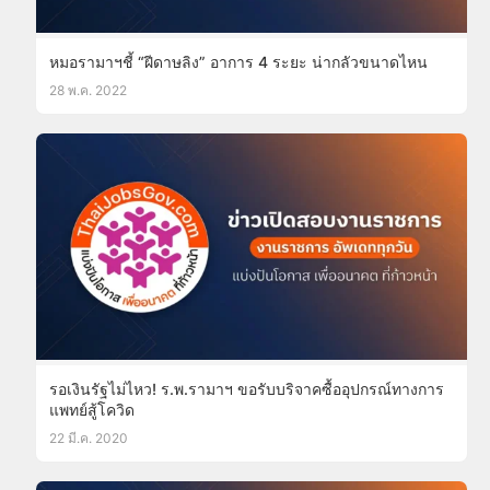
หมอรามาฯชี้ “ฝีดาษลิง” อาการ 4 ระยะ น่ากลัวขนาดไหน
28 พ.ค. 2022
รอเงินรัฐไม่ไหว! ร.พ.รามาฯ ขอรับบริจาคซื้ออุปกรณ์ทางการ
แพทย์สู้โควิด
22 มี.ค. 2020