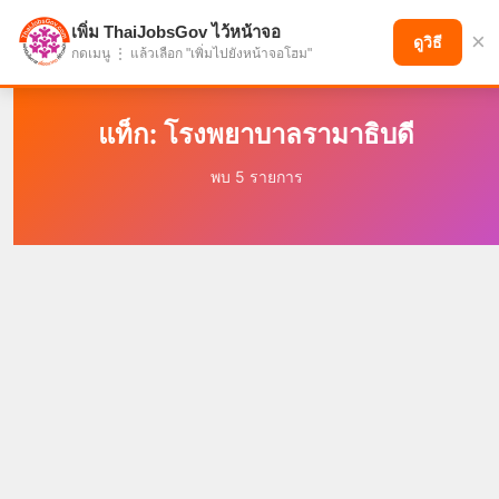
เพิ่ม ThaiJobsGov ไว้หน้าจอ
×
แบ่งปันโอกาส เพื่ออนาคตที่ก้าวหน้า
ดูวิธี
กดเมนู ⋮ แล้วเลือก "เพิ่มไปยังหน้าจอโฮม"
แท็ก: โรงพยาบาลรามาธิบดี
พบ 5 รายการ