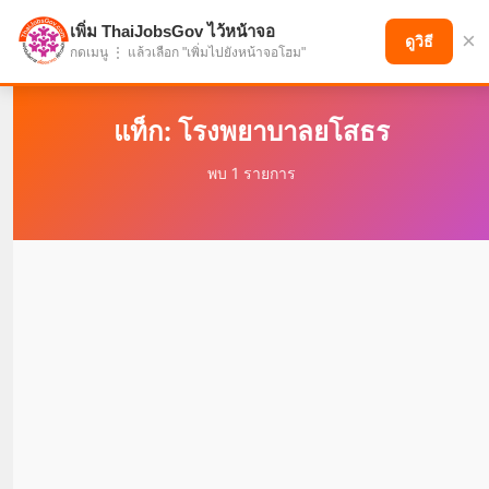
เพิ่ม ThaiJobsGov ไว้หน้าจอ
×
แบ่งปันโอกาส เพื่ออนาคตที่ก้าวหน้า
ดูวิธี
กดเมนู ⋮ แล้วเลือก "เพิ่มไปยังหน้าจอโฮม"
แท็ก: โรงพยาบาลยโสธร
พบ 1 รายการ