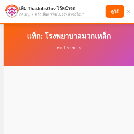
เพิ่ม ThaiJobsGov ไว้หน้าจอ
×
แบ่งปันโอกาส เพื่ออนาคตที่ก้าวหน้า
ดูวิธี
กดเมนู ⋮ แล้วเลือก "เพิ่มไปยังหน้าจอโฮม"
แท็ก: โรงพยาบาลมวกเหล็ก
พบ 1 รายการ