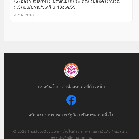
(57อัตรา สมัครทางไปรษณีย์ได้) รพ.ตรัง รับสมัครงานวุฒิ
ม.3/ม.6/ปวช./ป.ตรี 6-13ธ.ค.59
4 ธ.ค. 2016
แบ่งปันโอกาส เพื่ออนาคตที่ก้าวหน้า
หน้าแรก
งานราชการ
รัฐวิสาหกิจ
บทความทั่วไป
© 2026 ThaiJobsGov.com - เว็บไซต์รวมงานราชการอันดับ 1 ของไทย |
สงวนลิขสิทธิ์ตามกฎหมาย