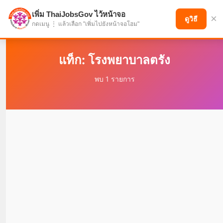
เพิ่ม ThaiJobsGov ไว้หน้าจอ
×
แบ่งปันโอกาส เพื่ออนาคตที่ก้าวหน้า
ดูวิธี
กดเมนู ⋮ แล้วเลือก "เพิ่มไปยังหน้าจอโฮม"
แท็ก: โรงพยาบาลตรัง
พบ 1 รายการ