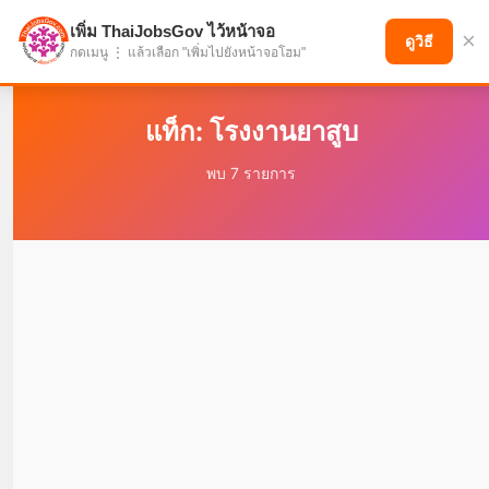
เพิ่ม ThaiJobsGov ไว้หน้าจอ
×
แบ่งปันโอกาส เพื่ออนาคตที่ก้าวหน้า
ดูวิธี
กดเมนู ⋮ แล้วเลือก "เพิ่มไปยังหน้าจอโฮม"
แท็ก: โรงงานยาสูบ
พบ 7 รายการ