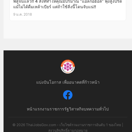
พิสูจน์แล้ว!! 4 สิ่งที่ทำให้คุณมีปริมาณ “แอลกอฮอล์” พุ่งสูงปรี๊ด
แม้ไม่ได้ดื่มเหล้าเบียร์ แต่ถ้าใช้สิ่งนี้โดนจับแน่!!
9 ม.ค. 2018
แบ่งปันโอกาส เพื่ออนาคตที่ก้าวหน้า
หน้าแรก
งานราชการ
รัฐวิสาหกิจ
บทความทั่วไป
© 2026 ThaiJobsGov.com - เว็บไซต์รวมงานราชการอันดับ 1 ของไทย |
สงวนลิขสิทธิ์ตามกฎหมาย