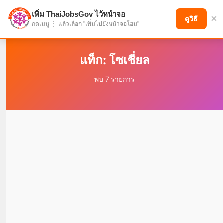
เพิ่ม ThaiJobsGov ไว้หน้าจอ
×
แบ่งปันโอกาส เพื่ออนาคตที่ก้าวหน้า
ดูวิธี
กดเมนู ⋮ แล้วเลือก "เพิ่มไปยังหน้าจอโฮม"
แท็ก: โซเชี่ยล
พบ 7 รายการ