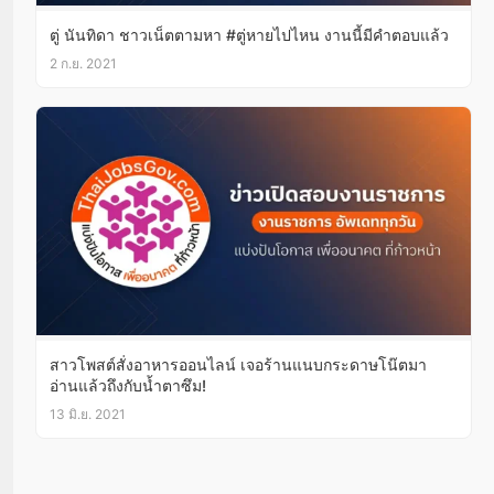
ตู่ นันทิดา ชาวเน็ตตามหา #ตู่หายไปไหน งานนี้มีคำตอบแล้ว
2 ก.ย. 2021
สาวโพสต์สั่งอาหารออนไลน์ เจอร้านแนบกระดาษโน๊ตมา
อ่านแล้วถึงกับน้ำตาซึม!
13 มิ.ย. 2021